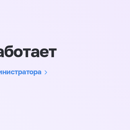
аботает
министратора