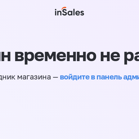
н временно не р
войдите в панель ад
дник магазина —