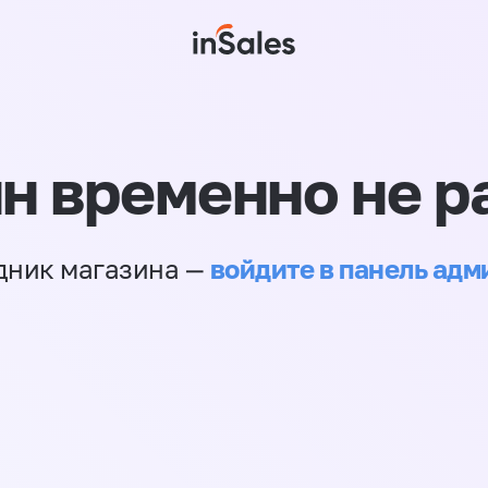
н временно не р
войдите в панель ад
дник магазина —