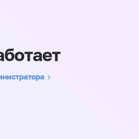
аботает
министратора