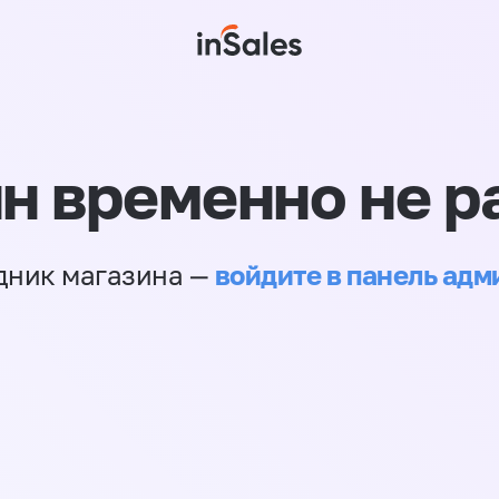
н временно не р
войдите в панель ад
дник магазина —