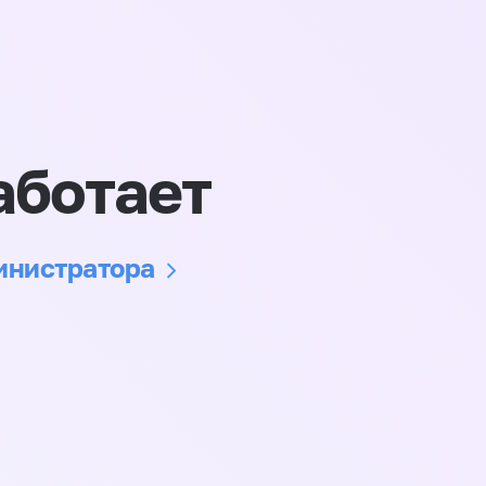
аботает
министратора