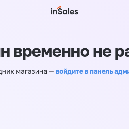
н временно не р
войдите в панель ад
дник магазина —