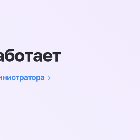
аботает
министратора