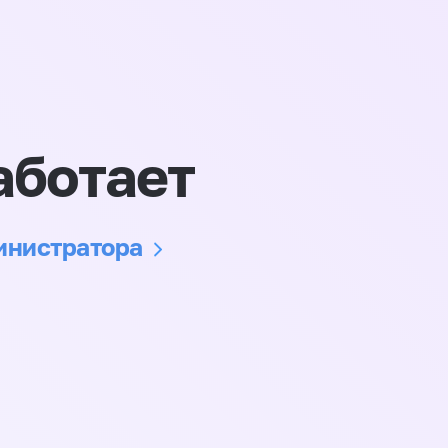
аботает
министратора