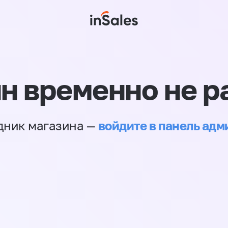
н временно не р
войдите в панель ад
дник магазина —