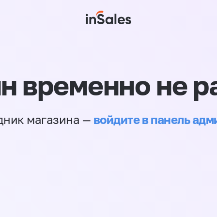
н временно не р
войдите в панель ад
дник магазина —