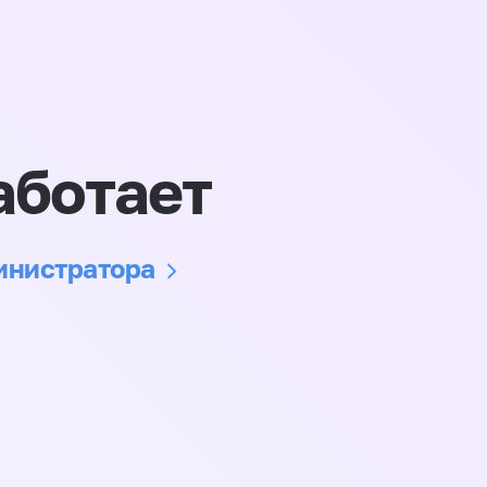
аботает
министратора