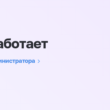
аботает
министратора