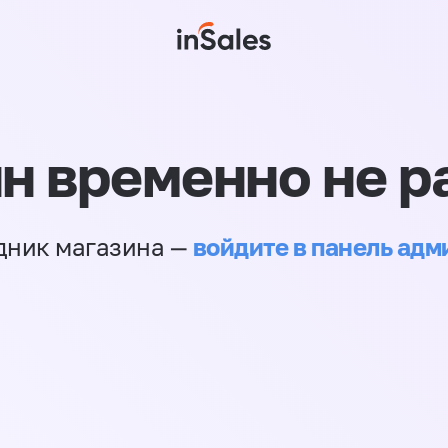
н временно не р
войдите в панель ад
дник магазина —