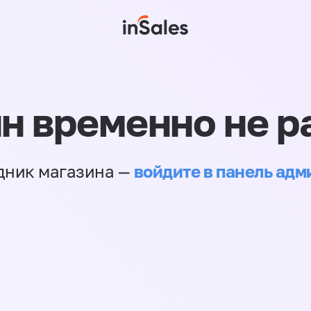
н временно не р
войдите в панель ад
дник магазина —