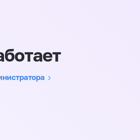
аботает
министратора